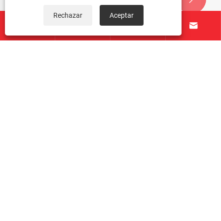
Rechazar
Aceptar




Máquinas roscadoras de tuercas
TAICHUANG enviadas con éxito a clientes
extranjeros
Ver más >>
Sobre nosotros
Productos
Contáctenos