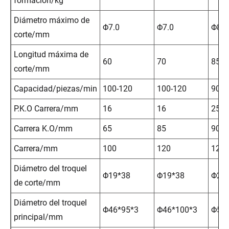
formación/kg
Diámetro máximo de
Φ7.0
Φ7.0
Φ8.0
corte/mm
Longitud máxima de
60
70
85
corte/mm
Capacidad/piezas/min
100-120
100-120
90-1
P.K.O Carrera/mm
16
16
25
Carrera K.O/mm
65
85
90
Carrera/mm
100
120
125
Diámetro del troquel
Φ19*38
Φ19*38
Φ28
de corte/mm
Diámetro del troquel
Φ46*95*3
Φ46*100*3
Φ50
principal/mm