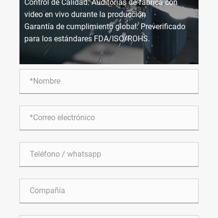
Control de Calidad: Auditorías de fábrica con
video en vivo durante la producción
Garantía de cumplimiento global: Preverificado
para los estándares FDA/ISO/ROHS.