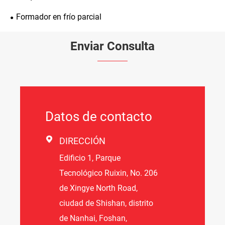
Formador en frío parcial
Enviar Consulta
Datos de contacto

DIRECCIÓN
Edificio 1, Parque
Tecnológico Ruixin, No. 206
de Xingye North Road,
ciudad de Shishan, distrito
de Nanhai, Foshan,