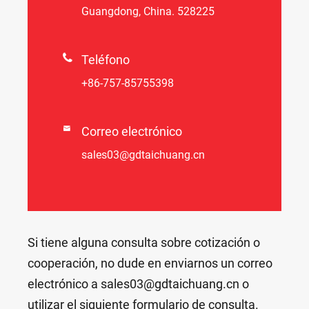
Guangdong, China. 528225

Teléfono
+86-757-85755398

Correo electrónico
sales03@gdtaichuang.cn
Si tiene alguna consulta sobre cotización o
cooperación, no dude en enviarnos un correo
electrónico a sales03@gdtaichuang.cn o
utilizar el siguiente formulario de consulta.