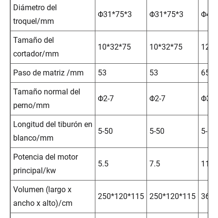
Diámetro del
Φ31*75*3
Φ31*75*3
Φ40
troquel/mm
Tamaño del
10*32*75
10*32*75
12*3
cortador/mm
Paso de matriz /mm
53
53
65
Tamaño normal del
Φ2-7
Φ2-7
Φ3-8
perno/mm
Longitud del tiburón en
5-50
5-50
5-57
blanco/mm
Potencia del motor
5.5
7.5
11
principal/kw
Volumen (largo x
250*120*115
250*120*115
360*
ancho x alto)/cm