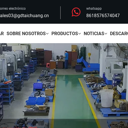
orreo electrónico
whatsapp
ales03@gdtaichuang.cn
8618576574047
AR
SOBRE NOSOTROS
PRODUCTOS
NOTICIAS
DESCAR