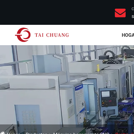
C
s
HOG