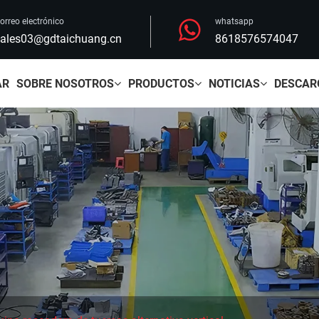
orreo electrónico
whatsapp
ales03@gdtaichuang.cn
8618576574047
AR
SOBRE NOSOTROS
PRODUCTOS
NOTICIAS
DESCAR