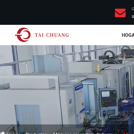
C
s
HOG