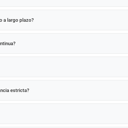
uercas con nuestras propias instalaciones de investigación y 
o a largo plazo?
 24 horas del día, los 7 días de la semana.
ntinua?
argo plazo con un rendimiento estable.
ón para su referencia.
ncia estricta?
ón y consistencia de rosca.
desde el aeropuerto.