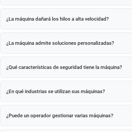
Sí, las piezas defectuosas se separan automáticamente.
¿La máquina dañará los hilos a alta velocidad?
No. El servocontrol y el sistema de monitoreo de torque gar
¿La máquina admite soluciones personalizadas?
Sí, personalizado según el tipo, tamaño y capacidad de la tu
¿Qué características de seguridad tiene la máquina?
Tapa completamente cerrada, parada de emergencia.
¿En qué industrias se utilizan sus máquinas?
Automoción, aeroespacial, energía eólica, construcción, elem
¿Puede un operador gestionar varias máquinas?
Sí. El funcionamiento totalmente automático permite a un o