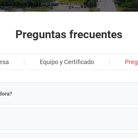
Preguntas frecuentes
resa
Equipo y Certificado
Preg
dora?
cas soldadas, tuercas cuadradas, tuercas redondas y tuercas es