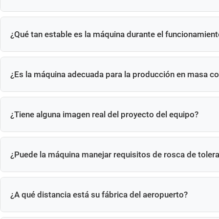
Somos un fabricante profesional de máquinas roscadoras de t
¿Qué tan estable es la máquina durante el funcionamient
La estructura rígida garantiza un funcionamiento estable las
¿Es la máquina adecuada para la producción en masa co
Sí. Está diseñado para una producción de gran volumen y a l
¿Tiene alguna imagen real del proyecto del equipo?
Sí, tenemos imágenes reales del proyecto y videos de operaci
¿Puede la máquina manejar requisitos de rosca de tolera
Sí. Es adecuado para aplicaciones que requieren alta precisi
¿A qué distancia está su fábrica del aeropuerto?
Nuestra fábrica está a aproximadamente una hora en coche 