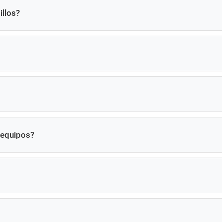
illos?
 equipos?
ación de máquinas roscadoras de tuercas.