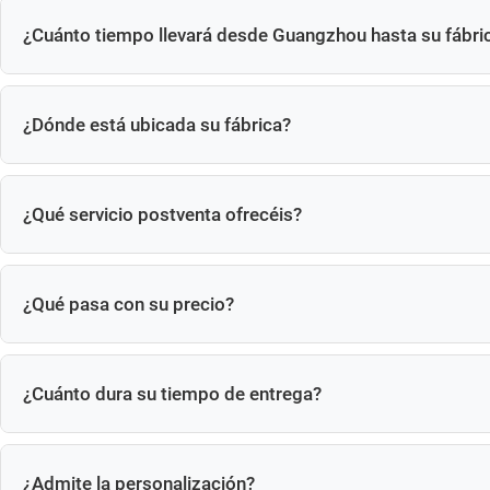
¿Cuánto tiempo llevará desde Guangzhou hasta su fábri
Se trata de un viaje de aproximadamente 1 hora desde Guan
¿Dónde está ubicada su fábrica?
Sala 301, Edificio 1, Parque Tecnológico Ruixin, No. 206 de
¿Qué servicio postventa ofrecéis?
Sí, ofrecemos un servicio completo y bueno para todos nuestr
¿Qué pasa con su precio?
El precio se basa en su solicitud de detalles, como el tamaño
¿Cuánto dura su tiempo de entrega?
Unos 30 días.
¿Admite la personalización?