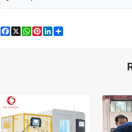
Podemos personalizarlo según sus requisitos.
Facebook
X
WhatsApp
Pinterest
LinkedIn
Share