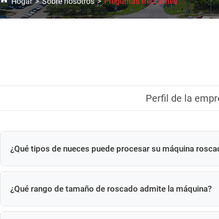
Hogar
Sobre nosotros
Preguntas frecuentes
Perfil de la emp
¿Qué tipos de nueces puede procesar su máquina rosca
Adecuado para tuercas hexagonales, tuercas con brida, tuer
¿Qué rango de tamaño de roscado admite la máquina?
Los modelos estándar admiten M3–M60.