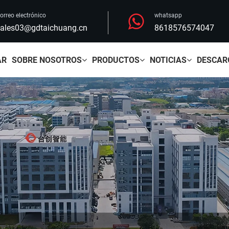
orreo electrónico
whatsapp
ales03@gdtaichuang.cn
8618576574047
AR
SOBRE NOSOTROS
PRODUCTOS
NOTICIAS
DESCAR