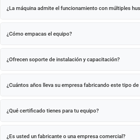
¿La máquina admite el funcionamiento con múltiples hus
Sí, hay disponibles modelos simples, dobles y multiestación.
¿Cómo empacas el equipo?
Embalamos el equipo en cajas de madera contrachapada.
¿Ofrecen soporte de instalación y capacitación?
Sí, instalación y capacitación en línea o in situ.
¿Cuántos años lleva su empresa fabricando este tipo de
Taichuang tiene más de 20 años de experiencia en la fabric
¿Qué certificado tienes para tu equipo?
Certificado CE, sistema de gestión de calidad ISO.
¿Es usted un fabricante o una empresa comercial?