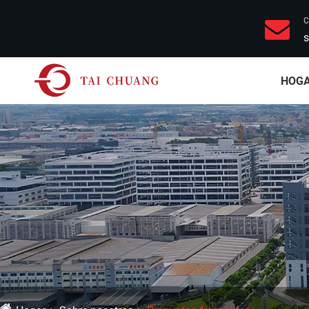
C
s
HOG