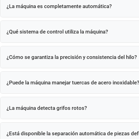
¿La máquina es completamente automática?
Sí, incluyendo alimentación, roscado, inspección y separaci
¿Qué sistema de control utiliza la máquina?
Sistema de control CNC/PLC con pantalla táctil HMI.
¿Cómo se garantiza la precisión y consistencia del hilo?
Husillo de alta precisión, servocontrol y sensor de par.
¿Puede la máquina manejar tuercas de acero inoxidable
Sí, apto para acero al carbono y acero inoxidable.
¿La máquina detecta grifos rotos?
Sí, detección de rotura de grifo con alarma automática.
¿Está disponible la separación automática de piezas de